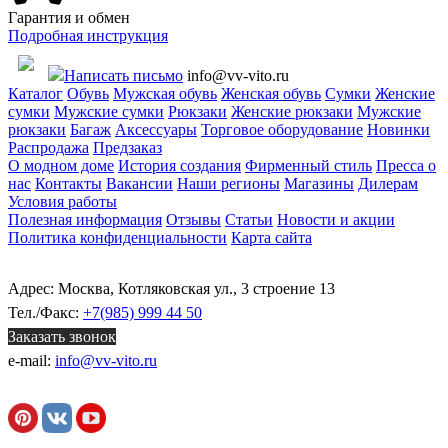
Гарантия и обмен
Подробная инструкция
Написать письмо
info@vv-vito.ru
Каталог
Обувь
Мужская обувь
Женская обувь
Сумки
Женские
сумки
Мужские сумки
Рюкзаки
Женские рюкзаки
Мужские
рюкзаки
Багаж
Аксессуары
Торговое оборудование
Новинки
Распродажа
Предзаказ
О модном доме
История создания
Фирменный стиль
Пресса о
нас
Контакты
Вакансии
Наши регионы
Магазины
Дилерам
Условия работы
Полезная информация
Отзывы
Статьи
Новости и акции
Политика конфиденциальности
Карта сайта
Адрес: Москва, Котляковская ул., 3 строение 13
Тел./Факс:
+7(985) 999 44 50
Заказать звонок
e-mail:
info@vv-vito.ru