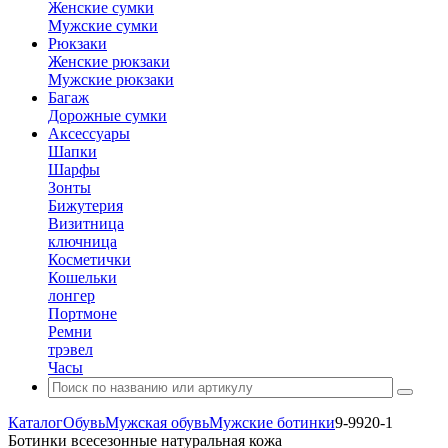
Женские сумки
Мужские сумки
Рюкзаки
Женские рюкзаки
Мужские рюкзаки
Багаж
Дорожные сумки
Аксессуары
Шапки
Шарфы
Зонты
Бижутерия
Визитница
ключница
Косметички
Кошельки
лонгер
Портмоне
Ремни
трэвел
Часы
Каталог
Обувь
Мужская обувь
Мужские ботинки
9-9920-1
Ботинки всесезонные натуральная кожа