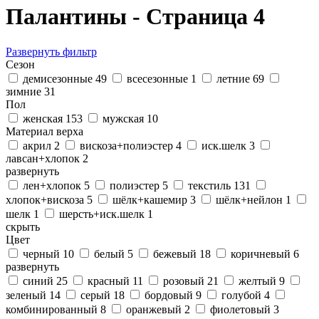
Палантины - Страница 4
Развернуть фильтр
Сезон
демисезонные
49
всесезонные
1
летние
69
зимние
31
Пол
женская
153
мужская
10
Материал верха
акрил
2
вискоза+полиэстер
4
иск.шелк
3
лавсан+хлопок
2
развернуть
лен+хлопок
5
полиэстер
5
текстиль
131
хлопок+вискоза
5
шёлк+кашемир
3
шёлк+нейлон
1
шелк
1
шерсть+иск.шелк
1
скрыть
Цвет
черный
10
белый
5
бежевый
18
коричневый
6
развернуть
синий
25
красный
11
розовый
21
желтый
9
зеленый
14
серый
18
бордовый
9
голубой
4
комбинированный
8
оранжевый
2
фиолетовый
3