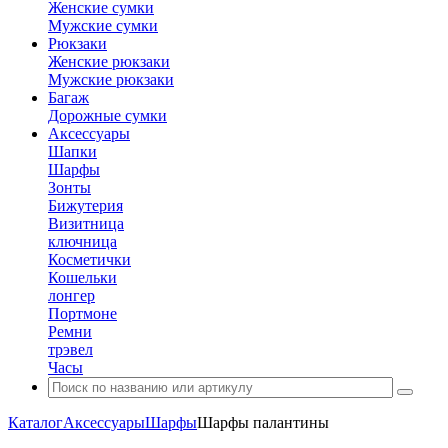
Женские сумки
Мужские сумки
Рюкзаки
Женские рюкзаки
Мужские рюкзаки
Багаж
Дорожные сумки
Аксессуары
Шапки
Шарфы
Зонты
Бижутерия
Визитница
ключница
Косметички
Кошельки
лонгер
Портмоне
Ремни
трэвел
Часы
Каталог
Аксессуары
Шарфы
Шарфы палантины