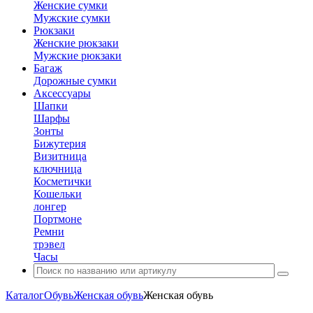
Женские сумки
Мужские сумки
Рюкзаки
Женские рюкзаки
Мужские рюкзаки
Багаж
Дорожные сумки
Аксессуары
Шапки
Шарфы
Зонты
Бижутерия
Визитница
ключница
Косметички
Кошельки
лонгер
Портмоне
Ремни
трэвел
Часы
Каталог
Обувь
Женская обувь
Женская обувь