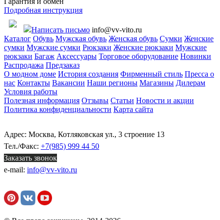
Гарантия и обмен
Подробная инструкция
Написать письмо
info@vv-vito.ru
Каталог
Обувь
Мужская обувь
Женская обувь
Сумки
Женские
сумки
Мужские сумки
Рюкзаки
Женские рюкзаки
Мужские
рюкзаки
Багаж
Аксессуары
Торговое оборудование
Новинки
Распродажа
Предзаказ
О модном доме
История создания
Фирменный стиль
Пресса о
нас
Контакты
Вакансии
Наши регионы
Магазины
Дилерам
Условия работы
Полезная информация
Отзывы
Статьи
Новости и акции
Политика конфиденциальности
Карта сайта
Адрес: Москва, Котляковская ул., 3 строение 13
Тел./Факс:
+7(985) 999 44 50
Заказать звонок
e-mail:
info@vv-vito.ru