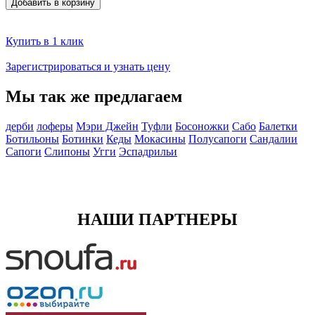
Добавить в корзину
Купить в 1 клик
Зарегистрироваться и узнать цену
Мы так же предлагаем
дерби
лоферы
Мэри Джейн
Туфли
Босоножки
Сабо
Балетки
Ботильоны
Ботинки
Кеды
Мокасины
Полусапоги
Сандалии
Сапоги
Слипоны
Угги
Эспадрильи
НАШИ ПАРТНЕРЫ