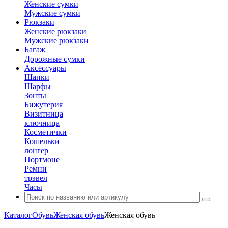
Женские сумки
Мужские сумки
Рюкзаки
Женские рюкзаки
Мужские рюкзаки
Багаж
Дорожные сумки
Аксессуары
Шапки
Шарфы
Зонты
Бижутерия
Визитница
ключница
Косметички
Кошельки
лонгер
Портмоне
Ремни
трэвел
Часы
Каталог
Обувь
Женская обувь
Женская обувь