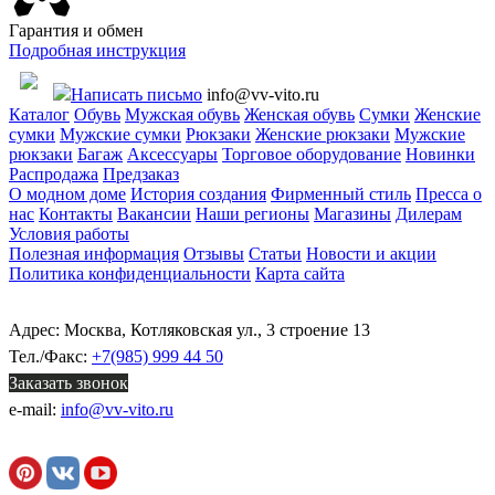
Гарантия и обмен
Подробная инструкция
Написать письмо
info@vv-vito.ru
Каталог
Обувь
Мужская обувь
Женская обувь
Сумки
Женские
сумки
Мужские сумки
Рюкзаки
Женские рюкзаки
Мужские
рюкзаки
Багаж
Аксессуары
Торговое оборудование
Новинки
Распродажа
Предзаказ
О модном доме
История создания
Фирменный стиль
Пресса о
нас
Контакты
Вакансии
Наши регионы
Магазины
Дилерам
Условия работы
Полезная информация
Отзывы
Статьи
Новости и акции
Политика конфиденциальности
Карта сайта
Адрес: Москва, Котляковская ул., 3 строение 13
Тел./Факс:
+7(985) 999 44 50
Заказать звонок
e-mail:
info@vv-vito.ru