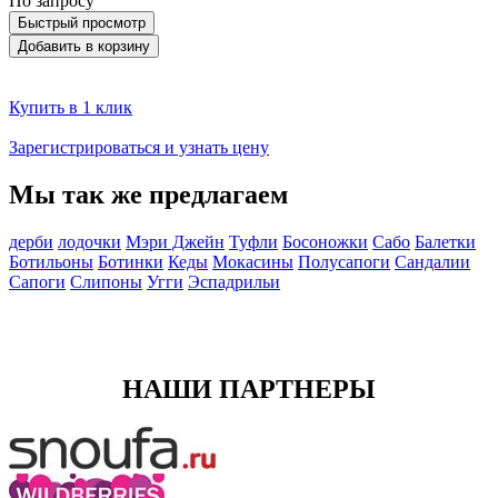
По запросу
Быстрый просмотр
Добавить в корзину
Купить в 1 клик
Зарегистрироваться и узнать цену
Мы так же предлагаем
дерби
лодочки
Мэри Джейн
Туфли
Босоножки
Сабо
Балетки
Ботильоны
Ботинки
Кеды
Мокасины
Полусапоги
Сандалии
Сапоги
Слипоны
Угги
Эспадрильи
НАШИ ПАРТНЕРЫ