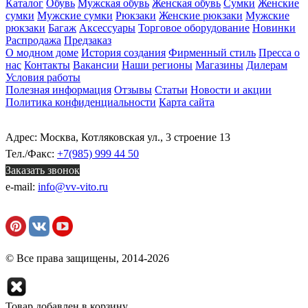
Каталог
Обувь
Мужская обувь
Женская обувь
Сумки
Женские
сумки
Мужские сумки
Рюкзаки
Женские рюкзаки
Мужские
рюкзаки
Багаж
Аксессуары
Торговое оборудование
Новинки
Распродажа
Предзаказ
О модном доме
История создания
Фирменный стиль
Пресса о
нас
Контакты
Вакансии
Наши регионы
Магазины
Дилерам
Условия работы
Полезная информация
Отзывы
Статьи
Новости и акции
Политика конфиденциальности
Карта сайта
Адрес: Москва, Котляковская ул., 3 строение 13
Тел./Факс:
+7(985) 999 44 50
Заказать звонок
e-mail:
info@vv-vito.ru
© Все права защищены, 2014-2026
Товар добавлен в корзину