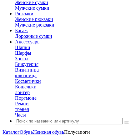
Женские сумки
Мужские сумки
Рюкзаки
Женские рюкзаки
Мужские рюкзаки
Багаж
Дорожные сумки
Аксессуары
Шапки
Шарфы
Зонты
Бижутерия
Визитница
ключница
Косметички
Кошельки
лонгер
Портмоне
Ремни
трэвел
Часы
Каталог
Обувь
Женская обувь
Полусапоги