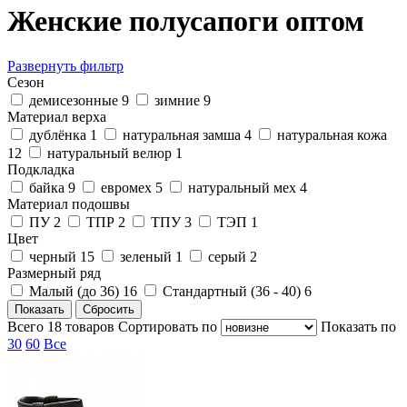
Женские полусапоги оптом
Развернуть фильтр
Сезон
демисезонные
9
зимние
9
Материал верха
дублёнка
1
натуральная замша
4
натуральная кожа
12
натуральный велюр
1
Подкладка
байка
9
евромех
5
натуральный мех
4
Материал подошвы
ПУ
2
ТПР
2
ТПУ
3
ТЭП
1
Цвет
черный
15
зеленый
1
серый
2
Размерный ряд
Малый (до 36)
16
Стандартный (36 - 40)
6
Всего
18
товаров
Cортировать по
Показать по
30
60
Все