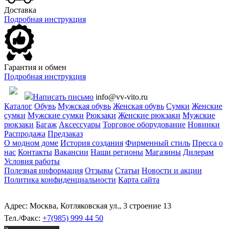
Доставка
Подробная инструкция
Гарантия и обмен
Подробная инструкция
Написать письмо
info@vv-vito.ru
Каталог
Обувь
Мужская обувь
Женская обувь
Сумки
Женские
сумки
Мужские сумки
Рюкзаки
Женские рюкзаки
Мужские
рюкзаки
Багаж
Аксессуары
Торговое оборудование
Новинки
Распродажа
Предзаказ
О модном доме
История создания
Фирменный стиль
Пресса о
нас
Контакты
Вакансии
Наши регионы
Магазины
Дилерам
Условия работы
Полезная информация
Отзывы
Статьи
Новости и акции
Политика конфиденциальности
Карта сайта
Адрес: Москва, Котляковская ул., 3 строение 13
Тел./Факс:
+7(985) 999 44 50