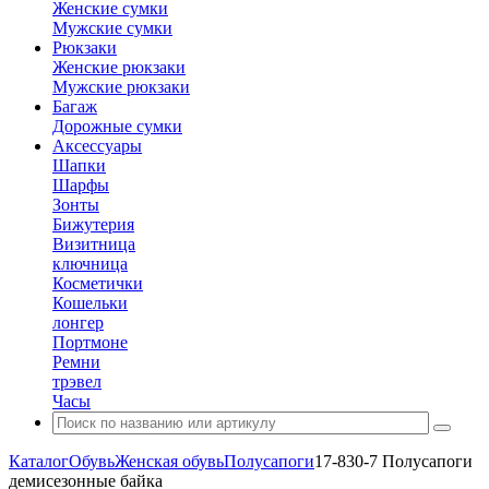
Женские сумки
Мужские сумки
Рюкзаки
Женские рюкзаки
Мужские рюкзаки
Багаж
Дорожные сумки
Аксессуары
Шапки
Шарфы
Зонты
Бижутерия
Визитница
ключница
Косметички
Кошельки
лонгер
Портмоне
Ремни
трэвел
Часы
Каталог
Обувь
Женская обувь
Полусапоги
17-830-7 Полусапоги
демисезонные байка