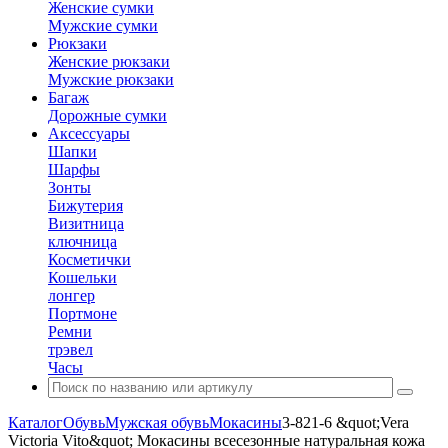
Женские сумки
Мужские сумки
Рюкзаки
Женские рюкзаки
Мужские рюкзаки
Багаж
Дорожные сумки
Аксессуары
Шапки
Шарфы
Зонты
Бижутерия
Визитница
ключница
Косметички
Кошельки
лонгер
Портмоне
Ремни
трэвел
Часы
Каталог
Обувь
Мужская обувь
Мокасины
3-821-6 &quot;Vera
Victoria Vito&quot; Мокасины всесезонные натуральная кожа