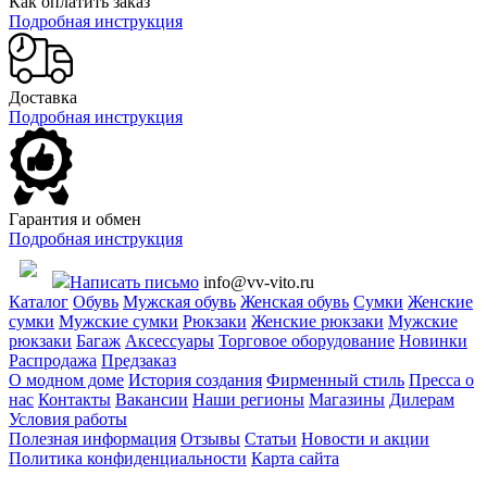
Как оплатить заказ
Подробная инструкция
Доставка
Подробная инструкция
Гарантия и обмен
Подробная инструкция
Написать письмо
info@vv-vito.ru
Каталог
Обувь
Мужская обувь
Женская обувь
Сумки
Женские
сумки
Мужские сумки
Рюкзаки
Женские рюкзаки
Мужские
рюкзаки
Багаж
Аксессуары
Торговое оборудование
Новинки
Распродажа
Предзаказ
О модном доме
История создания
Фирменный стиль
Пресса о
нас
Контакты
Вакансии
Наши регионы
Магазины
Дилерам
Условия работы
Полезная информация
Отзывы
Статьи
Новости и акции
Политика конфиденциальности
Карта сайта