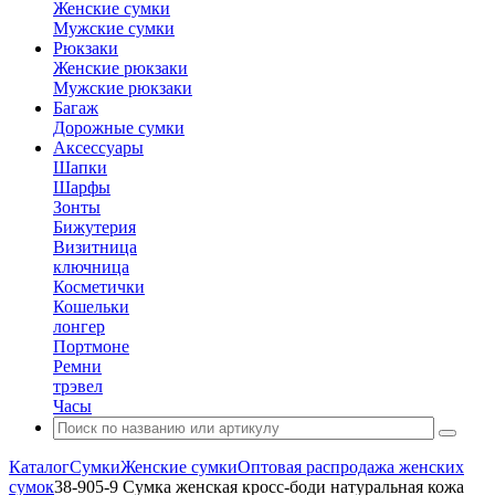
Женские сумки
Мужские сумки
Рюкзаки
Женские рюкзаки
Мужские рюкзаки
Багаж
Дорожные сумки
Аксессуары
Шапки
Шарфы
Зонты
Бижутерия
Визитница
ключница
Косметички
Кошельки
лонгер
Портмоне
Ремни
трэвел
Часы
Каталог
Сумки
Женские сумки
Оптовая распродажа женских
сумок
38-905-9 Сумка женская кросс-боди натуральная кожа