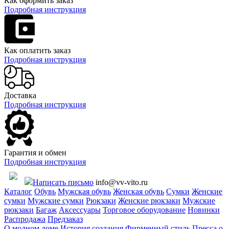
Как оформить заказ
Подробная инструкция
Как оплатить заказ
Подробная инструкция
Доставка
Подробная инструкция
Гарантия и обмен
Подробная инструкция
Написать письмо
info@vv-vito.ru
Каталог
Обувь
Мужская обувь
Женская обувь
Сумки
Женские
сумки
Мужские сумки
Рюкзаки
Женские рюкзаки
Мужские
рюкзаки
Багаж
Аксессуары
Торговое оборудование
Новинки
Распродажа
Предзаказ
О модном доме
История создания
Фирменный стиль
Пресса о