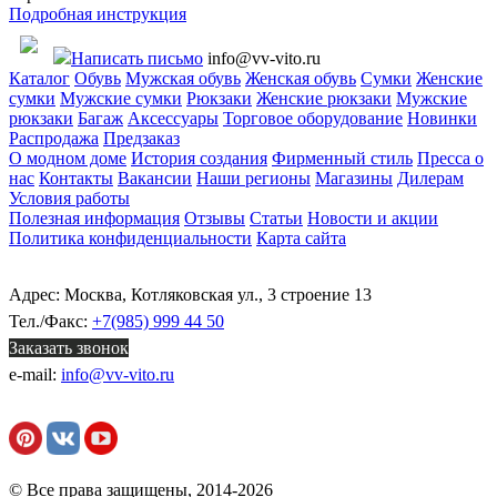
Подробная инструкция
Написать письмо
info@vv-vito.ru
Каталог
Обувь
Мужская обувь
Женская обувь
Сумки
Женские
сумки
Мужские сумки
Рюкзаки
Женские рюкзаки
Мужские
рюкзаки
Багаж
Аксессуары
Торговое оборудование
Новинки
Распродажа
Предзаказ
О модном доме
История создания
Фирменный стиль
Пресса о
нас
Контакты
Вакансии
Наши регионы
Магазины
Дилерам
Условия работы
Полезная информация
Отзывы
Статьи
Новости и акции
Политика конфиденциальности
Карта сайта
Адрес: Москва, Котляковская ул., 3 строение 13
Тел./Факс:
+7(985) 999 44 50
Заказать звонок
e-mail:
info@vv-vito.ru
© Все права защищены, 2014-2026