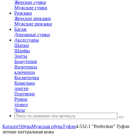
Женские сумки
Мужские сумки
Рюкзаки
Женские рюкзаки
Мужские рюкзаки
Багаж
Дорожные сумки
Аксессуары
Шапки
Шарфы
Зонты
Бижутерия
Визитница
ключница
Косметички
Кошельки
лонгер
Портмоне
Ремни
трэвел
Часы
Каталог
Обувь
Мужская обувь
Туфли
4-532-1 "Perfection" Туфли
летние натуральная кожа