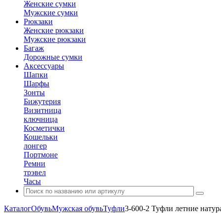
Женские сумки
Мужские сумки
Рюкзаки
Женские рюкзаки
Мужские рюкзаки
Багаж
Дорожные сумки
Аксессуары
Шапки
Шарфы
Зонты
Бижутерия
Визитница
ключница
Косметички
Кошельки
лонгер
Портмоне
Ремни
трэвел
Часы
Каталог
Обувь
Мужская обувь
Туфли
3-600-2 Туфли летние натур