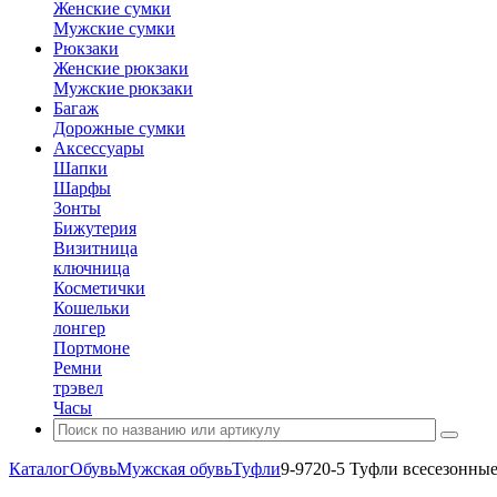
Женские сумки
Мужские сумки
Рюкзаки
Женские рюкзаки
Мужские рюкзаки
Багаж
Дорожные сумки
Аксессуары
Шапки
Шарфы
Зонты
Бижутерия
Визитница
ключница
Косметички
Кошельки
лонгер
Портмоне
Ремни
трэвел
Часы
Каталог
Обувь
Мужская обувь
Туфли
9-9720-5 Туфли всесезонные