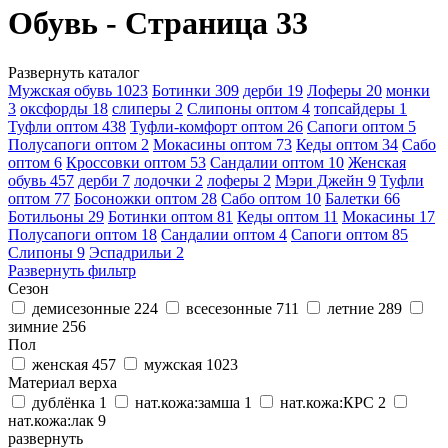
Обувь - Страница 33
Развернуть каталог
Мужская обувь
1023
Ботинки
309
дерби
19
Лоферы
20
монки
3
оксфорды
18
слиперы
2
Слипоны оптом
4
топсайдеры
1
Туфли оптом
438
Туфли-комфорт оптом
26
Сапоги оптом
5
Полусапоги оптом
2
Мокасины оптом
73
Кеды оптом
34
Сабо
оптом
6
Кроссовки оптом
53
Сандалии оптом
10
Женская
обувь
457
дерби
7
лодочки
2
лоферы
2
Мэри Джейн
9
Туфли
оптом
77
Босоножки оптом
28
Сабо оптом
10
Балетки
66
Ботильоны
29
Ботинки оптом
81
Кеды оптом
11
Мокасины
17
Полусапоги оптом
18
Сандалии оптом
4
Сапоги оптом
85
Слипоны
9
Эспадрильи
2
Развернуть фильтр
Сезон
демисезонные
224
всесезонные
711
летние
289
зимние
256
Пол
женская
457
мужская
1023
Материал верха
дублёнка
1
нат.кожа:замша
1
нат.кожа:КРС
2
нат.кожа:лак
9
развернуть