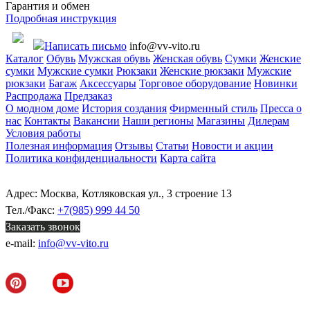
Гарантия и обмен
Подробная инструкция
Написать письмо
info@vv-vito.ru
Каталог
Обувь
Мужская обувь
Женская обувь
Сумки
Женские
сумки
Мужские сумки
Рюкзаки
Женские рюкзаки
Мужские
рюкзаки
Багаж
Аксессуары
Торговое оборудование
Новинки
Распродажа
Предзаказ
О модном доме
История создания
Фирменный стиль
Пресса о
нас
Контакты
Вакансии
Наши регионы
Магазины
Дилерам
Условия работы
Полезная информация
Отзывы
Статьи
Новости и акции
Политика конфиденциальности
Карта сайта
Адрес: Москва, Котляковская ул., 3 строение 13
Тел./Факс:
+7(985) 999 44 50
Заказать звонок
e-mail:
info@vv-vito.ru