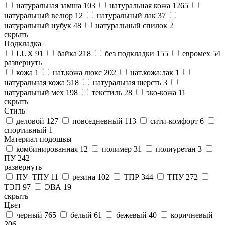
натуральная замша
103
натуральная кожа
1265
натуральный велюр
12
натуральный лак
37
натуральный нубук
48
натуральный спилок
2
скрыть
Подкладка
LUX
91
байка
218
без подкладки
155
евромех
54
развернуть
кожа
1
нат.кожа люкс
202
нат.кожа:лак
1
натуральная кожа
518
натуральная шерсть
3
натуральный мех
198
текстиль
28
эко-кожа
11
скрыть
Стиль
деловой
127
повседневный
113
сити-комфорт
6
спортивный
1
Материал подошвы
комбинированная
12
полимер
31
полиуретан
3
ПУ
242
развернуть
ПУ+ТПУ
11
резина
102
ТПР
344
ТПУ
272
ТЭП
97
ЭВА
19
скрыть
Цвет
черный
765
белый
61
бежевый
40
коричневый
206